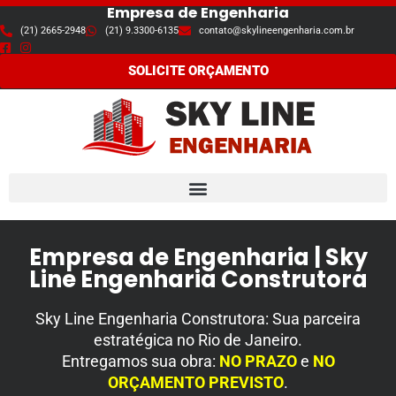
Empresa de Engenharia
(21) 2665-2948
(21) 9.3300-6135
contato@skylineengenharia.com.br
Pular
para
SOLICITE ORÇAMENTO
o
conteúdo
Empresa de Engenharia | Sky
Line Engenharia Construtora
Sky Line Engenharia Construtora:
Sua parceira
estratégica no Rio de Janeiro
.
Entregamos sua obra:
NO PRAZO
e
NO
ORÇAMENTO PREVISTO
.