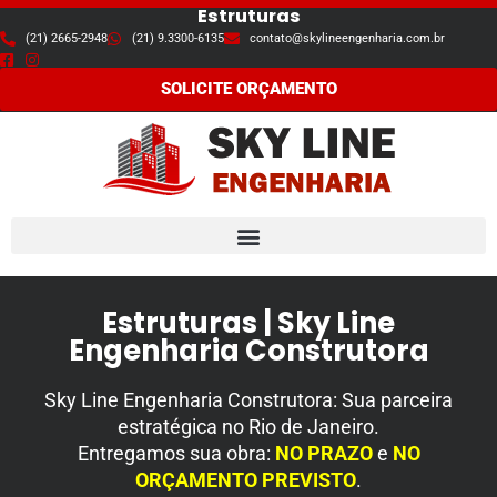
Estruturas
(21) 2665-2948
(21) 9.3300-6135
contato@skylineengenharia.com.br
Pular
para
SOLICITE ORÇAMENTO
o
conteúdo
Estruturas | Sky Line
Engenharia Construtora
Sky Line Engenharia Construtora:
Sua parceira
estratégica no Rio de Janeiro
.
Entregamos sua obra:
NO PRAZO
e
NO
ORÇAMENTO PREVISTO
.