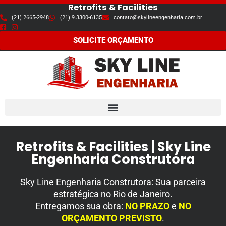
Retrofits & Facilities
(21) 2665-2948
(21) 9.3300-6135
contato@skylineengenharia.com.br
Pular
para
SOLICITE ORÇAMENTO
o
conteúdo
Retrofits & Facilities | Sky Line
Engenharia Construtora
Sky Line Engenharia Construtora:
Sua parceira
estratégica no Rio de Janeiro
.
Entregamos sua obra:
NO PRAZO
e
NO
ORÇAMENTO PREVISTO
.